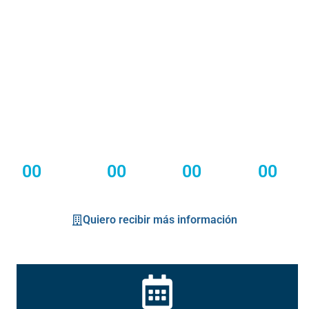
fraccionamientos.
INICIANDO LA CUENTA REGRESIVA PARA
TRANSFORMAR TU GESTIÓN INMOBILIARIA
00
00
00
00
Días
Horas
Minutos
Segundos
Quiero recibir más información
29 y 30 de enero de 2026