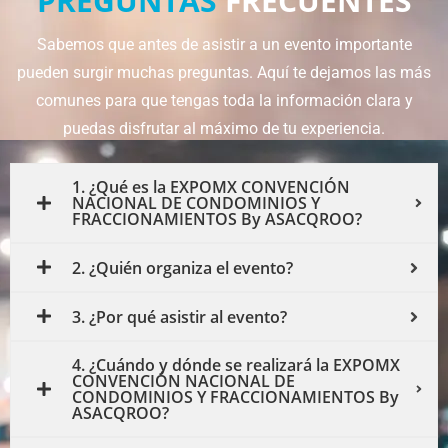
Sabemos que antes de asistir a un evento importante
pueden surgir muchas preguntas. Aquí te dejamos las más
comunes para que tengas toda la información clara y
puedas disfrutar al máximo de tu experiencia.
1. ¿Qué es la EXPOMX CONVENCIÓN
NACIONAL DE CONDOMINIOS Y
FRACCIONAMIENTOS By ASACQROO?
2. ¿Quién organiza el evento?
3. ¿Por qué asistir al evento?
4. ¿Cuándo y dónde se realizará la EXPOMX
CONVENCIÓN NACIONAL DE
CONDOMINIOS Y FRACCIONAMIENTOS By
ASACQROO?
5. ¿Quiénes pueden participar como
expositores o patrocinadores?